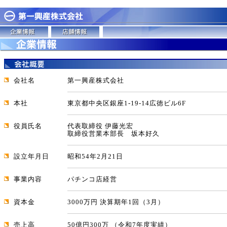
会社名
第一興産株式会社
本社
東京都中央区銀座1-19-14広徳ビル6F
役員氏名
代表取締役 伊藤光宏
取締役営業本部長 坂本好久
設立年月日
昭和54年2月21日
事業内容
パチンコ店経営
資本金
3000万円 決算期年1回（3月）
売上高
50億円300万 （令和7年度実績）