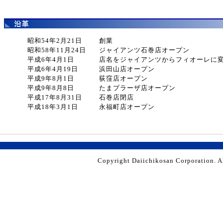
昭和54年2月21日
創業
昭和58年11月24日
ジャイアンツ石巻店オープン
平成6年4月1日
店名をジャイアンツからフィオーレに
平成6年4月19日
浜田山店オープン
平成9年8月1日
荻窪店オープン
平成9年8月8日
たまプラーザ店オープン
平成17年8月31日
石巻店閉店
平成18年3月1日
永福町店オープン
Copyright Daiichikosan Corporation. Al